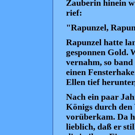
Zauberin hinein wol
rief:
"Rapunzel, Rapunz
Rapunzel hatte lan
gesponnen Gold. W
vernahm, so band s
einen Fensterhake
Ellen tief herunte
Nach ein paar Jahr
Königs durch den
vorüberkam. Da hö
lieblich, daß er st