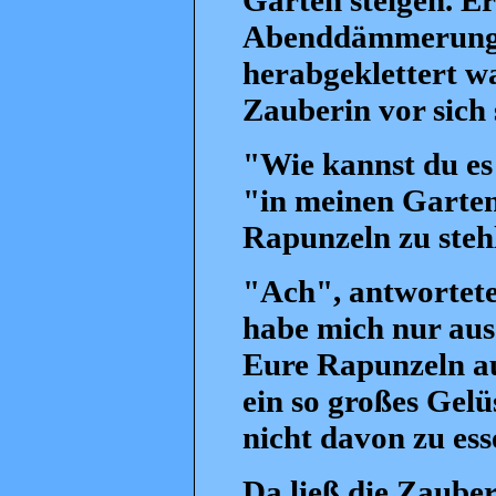
Garten steigen. Er
Abenddämmerung w
herabgeklettert wa
Zauberin vor sich 
"Wie kannst du es
"in meinen Garten
Rapunzeln zu steh
"Ach", antwortete 
habe mich nur aus
Eure Rapunzeln au
ein so großes Gelü
nicht davon zu es
Da ließ die Zaube