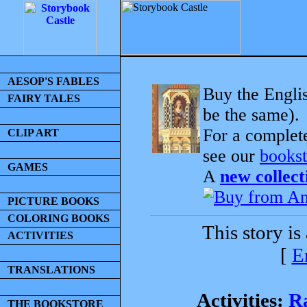
AESOP'S FABLES
Buy the Englis
FAIRY TALES
be the same).
For a complet
CLIP ART
see our
bookst
GAMES
A
new collect
PICTURE BOOKS
COLORING BOOKS
This story is
ACTIVITIES
[
E
TRANSLATIONS
Activities:
R
THE BOOKSTORE